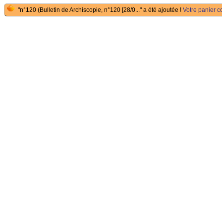
"n°120 (Bulletin de Archiscopie, n°120 [28/0..." a été ajoutée !
Votre panier co