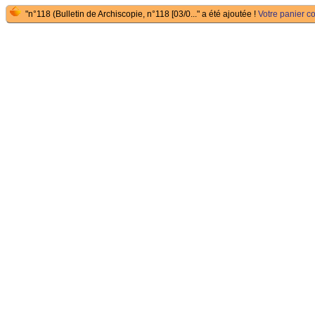
"n°118 (Bulletin de Archiscopie, n°118 [03/0..." a été ajoutée !
Votre panier co