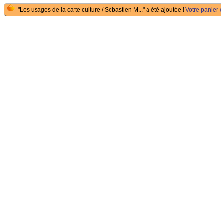
"Les usages de la carte culture / Sébastien M..." a été ajoutée !
Votre panier 