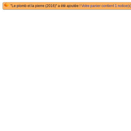
"Le plomb et la pierre (2016)" a été ajoutée !
Votre panier contient 1 notice(s)