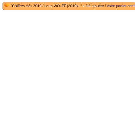
"Chiffres clés 2019 / Loup WOLFF (2019)..." a été ajoutée !
Votre panier conti