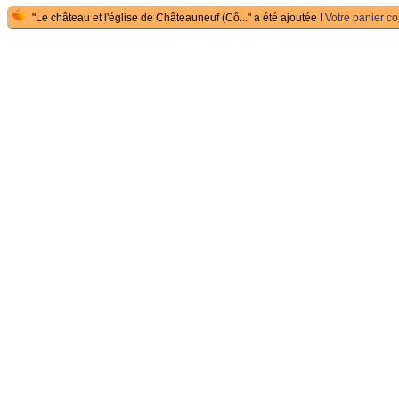
"Le château et l'église de Châteauneuf (Cô..." a été ajoutée !
Votre panier con