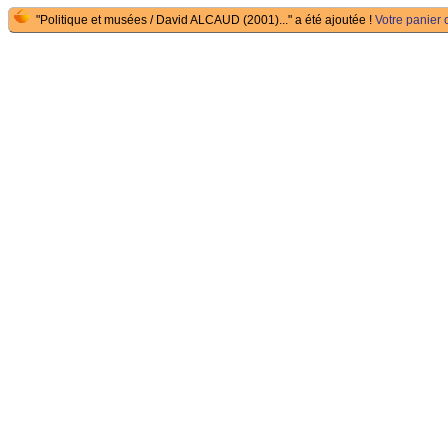
"Politique et musées / David ALCAUD (2001)..." a été ajoutée !
Votre panier c