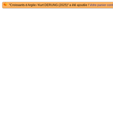
"Croissants d Argile / Kurt DERUNG (2025)" a été ajoutée !
Votre panier conti