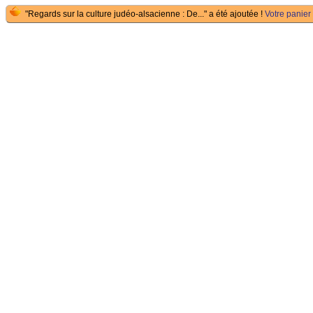
"Regards sur la culture judéo-alsacienne : De..." a été ajoutée !
Votre panier 