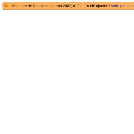
"Annuaire de l'art contemporain 2002, n° 8 / ..." a été ajoutée !
Votre panier c