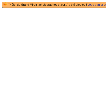
"Hôtel du Grand Miroir : photographes et écr..." a été ajoutée !
Votre panier co