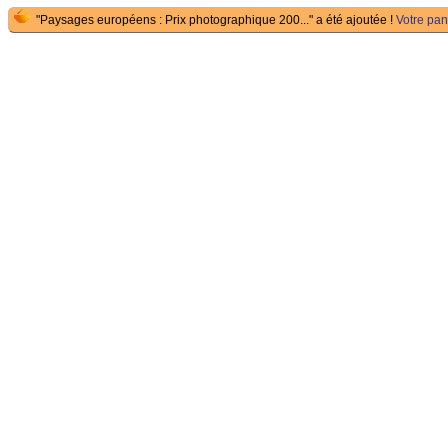
"Paysages européens : Prix photographique 200..." a été ajoutée !
Votre pani