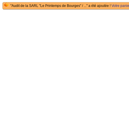
"Audit de la SARL "Le Printemps de Bourges" / ..." a été ajoutée !
Votre panie