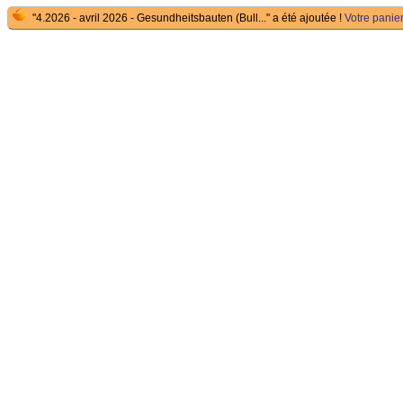
"4.2026 - avril 2026 - Gesundheitsbauten (Bull..." a été ajoutée !
Votre panier