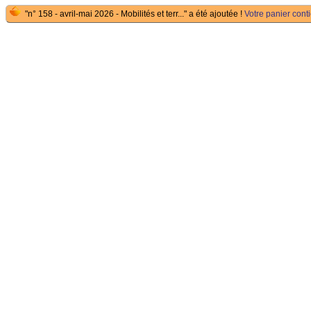
"n° 158 - avril-mai 2026 - Mobilités et terr..." a été ajoutée !
Votre panier conti