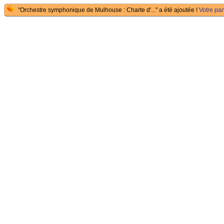
"Orchestre symphonique de Mulhouse : Charte d'..." a été ajoutée !
Votre pan