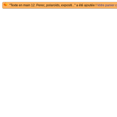
"Texte en main 12. Perec, polaroïds, expositi..." a été ajoutée !
Votre panier c