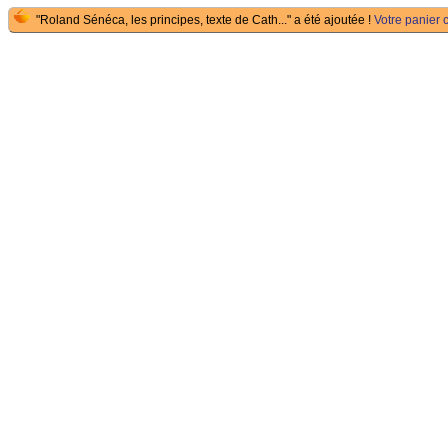
"Roland Sénéca, les principes, texte de Cath..." a été ajoutée !
Votre panier c