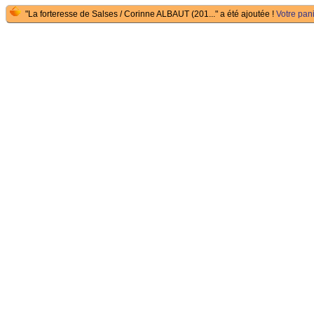
"La forteresse de Salses / Corinne ALBAUT (201..." a été ajoutée !
Votre pani