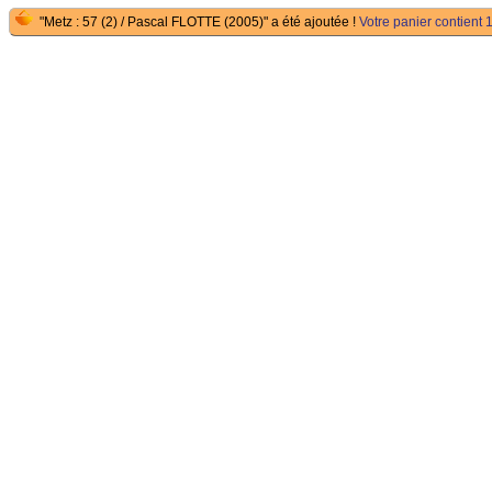
"Metz : 57 (2) / Pascal FLOTTE (2005)" a été ajoutée !
Votre panier contient 1