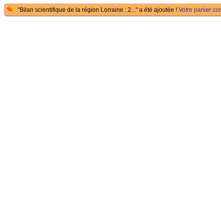
"Bilan scientifique de la région Lorraine : 2..." a été ajoutée !
Votre panier con