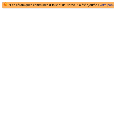
"Les céramiques communes d'Italie et de Narbo..." a été ajoutée !
Votre panie