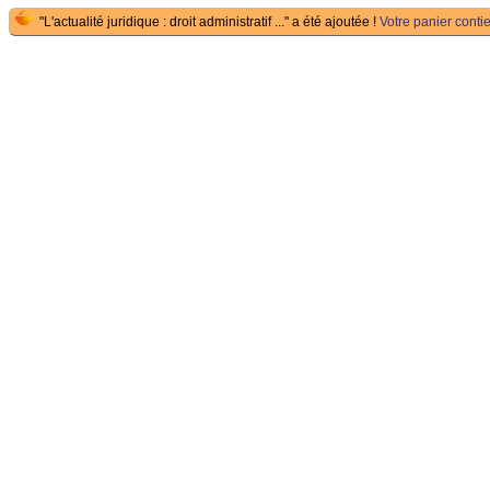
"L'actualité juridique : droit administratif ..." a été ajoutée !
Votre panier contie