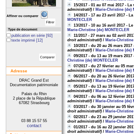
15/2017 - 01 au 07 mai 2017 - La v
administratif)
/
Marie-Christine (d
14/2017 - 17 au 23 avril 2017 - La
Affiner ou comparer
MONTECLER
13/2017 - 10 au 16 avril 2017 - 
Type de document
Marie-Christine (de) MONTECLER
publication en série
[92]
11/2017 - 27 mars au 02 avril 201
droit administratif)
/
Marie-Christi
texte imprimé
[12]
10/2017 - du 20 au 26 mars 2017 
administratif)
/
Marie-Christine (d
09/2017 - du 13 au 19 mars 2017 
Christine (de) MONTECLER
07/2017 - du 27 février au 05 ma
administratif)
/
Marie-Christine (d
Adresse
06/2017 - du 20 au 26 février 20
DRAC Grand Est
administratif)
/
Marie-Christine (d
Documentation patrimoniale
05/2017 - du 13 au 19 février 20
administratif)
/
Marie-Christine (d
Palais du Rhin
04/2017 - du 06 au 12 février 201
2 place de la République
administratif)
/
Marie-Christine (d
67082 Strasbourg
03/2017 - du 30 janvier au 05 févr
droit administratif)
/
Marie-Christi
02/2017 - du 23 au 29 janvier 20
03 88 15 57 55
droit administratif)
/
Marie-Christi
contact
01/2017 - du 16 au 22 janvier 20
droit administratif)
/
Marie-Christi