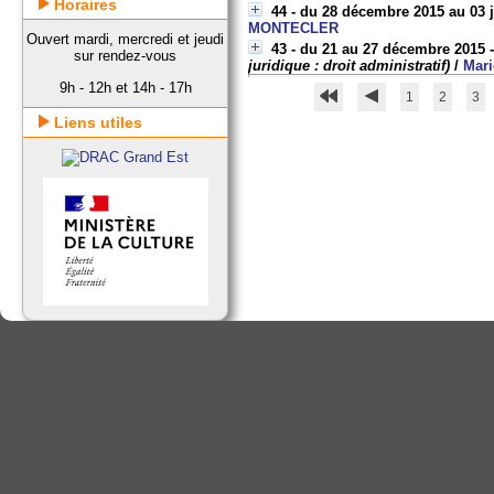
Horaires
44 - du 28 décembre 2015 au 03 
MONTECLER
Ouvert mardi, mercredi et jeudi
43 - du 21 au 27 décembre 2015 -
sur rendez-vous
juridique : droit administratif)
/
Mari
9h - 12h et 14h - 17h
1
2
3
Liens utiles