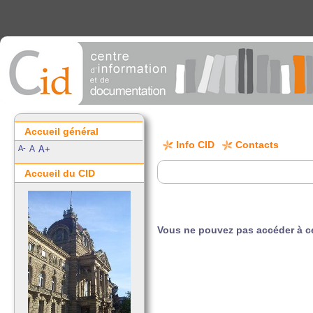
Accueil général
Info CID
Contacts
A-
A
A+
Accueil du CID
Vous ne pouvez pas accéder à ce