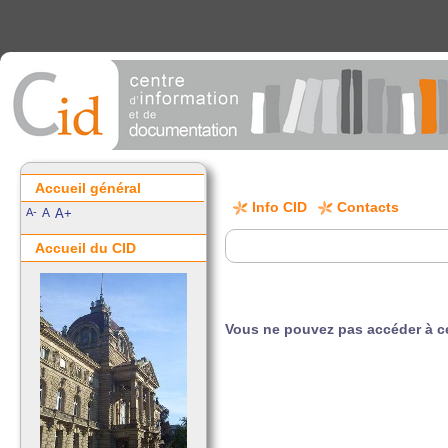
Accueil général
Info CID
Contacts
A-
A
A+
Accueil du CID
Vous ne pouvez pas accéder à ce