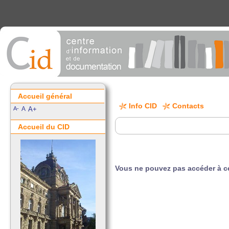
Accueil général
Info CID
Contacts
A-
A
A+
Accueil du CID
Vous ne pouvez pas accéder à ce