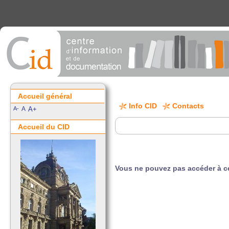
Accueil général
Info CID
Contacts
A-
A
A+
Accueil du CID
Vous ne pouvez pas accéder à ce