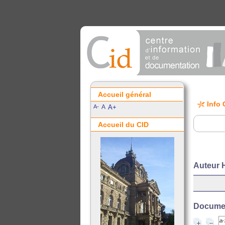
Accueil général
Info 
A-
A
A+
Accueil du CID
Auteur 
Document