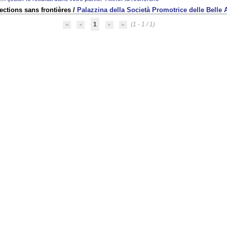
ections sans frontières
/
Palazzina della Società Promotrice delle Belle A
1
(1 - 1 / 1)