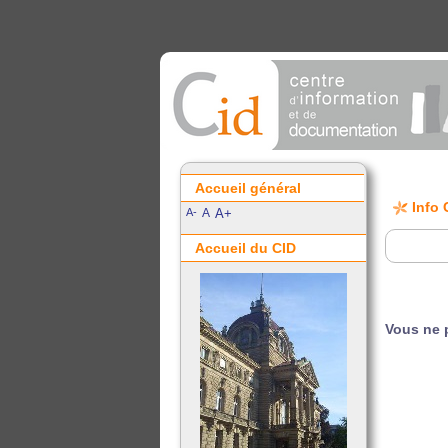
Accueil général
Info 
A-
A
A+
Accueil du CID
Vous ne 