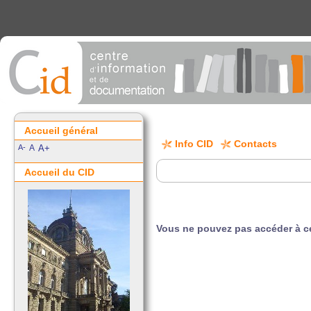
Accueil général
Info CID
Contacts
A-
A
A+
Accueil du CID
Vous ne pouvez pas accéder à ce