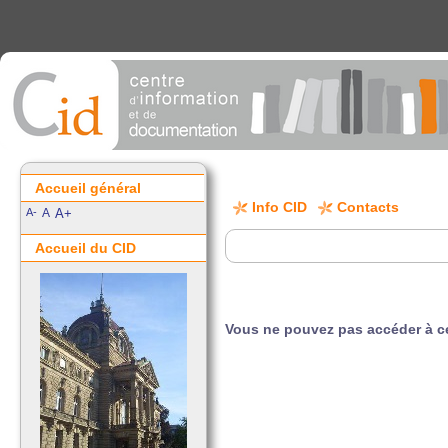
Accueil général
Info CID
Contacts
A-
A
A+
Accueil du CID
Vous ne pouvez pas accéder à ce