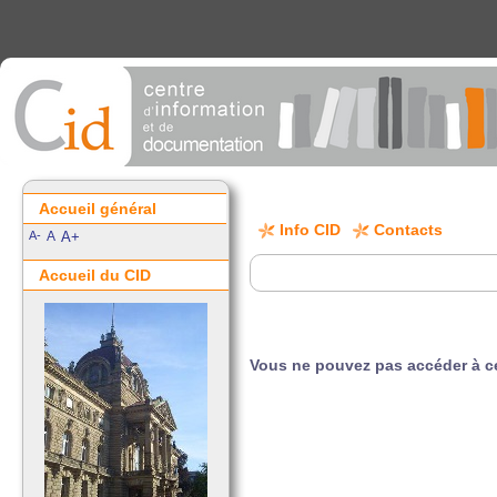
Accueil général
Info CID
Contacts
A-
A
A+
Accueil du CID
Vous ne pouvez pas accéder à ce