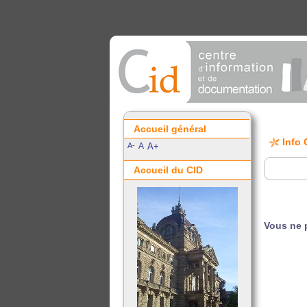
Accueil général
Info 
A-
A
A+
Accueil du CID
Vous ne 