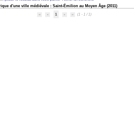
ique d'une ville médiévale : Saint-Émilion au Moyen Âge
(2011)
1
(1 - 1 / 1)