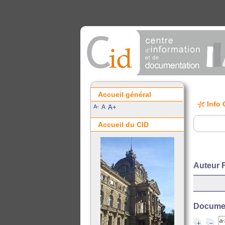
Accueil général
Info 
A-
A
A+
Accueil du CID
Auteur
Document