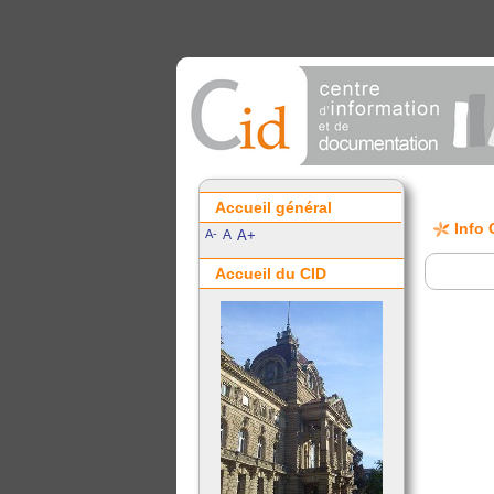
Accueil général
Info 
A-
A
A+
Accueil du CID