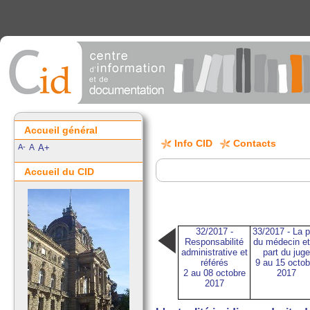
Accueil général
Info CID
Contacts
A-
A
A+
Accueil du CID
32/2017 -
33/2017 - La p
Responsabilité
du médecin et
administrative et
part du juge
référés
9 au 15 octob
2 au 08 octobre
2017
2017