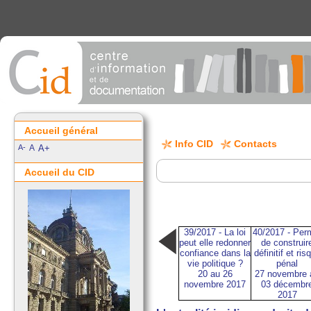
Accueil général
Info CID
Contacts
A-
A
A+
Accueil du CID
39/2017 - La loi
40/2017 - Per
peut elle redonner
de construir
confiance dans la
définitif et ris
vie politique ?
pénal
20 au 26
27 novembre 
novembre 2017
03 décembr
2017