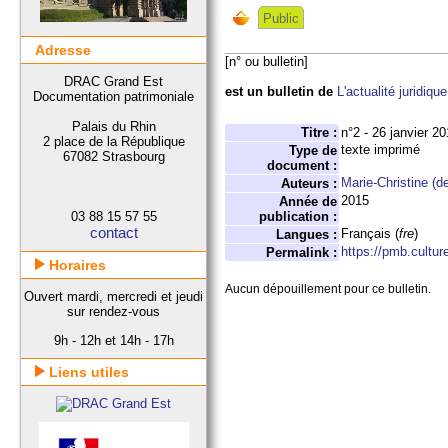
Public
Adresse
[n° ou bulletin]
DRAC Grand Est
est un bulletin de
L'actualité juridique
Documentation patrimoniale
Palais du Rhin
Titre :
n°2 - 26 janvier 2
2 place de la République
texte imprimé
Type de
67082 Strasbourg
document :
Marie-Christine 
Auteurs :
2015
Année de
03 88 15 57 55
publication :
contact
Français (
fre
)
Langues :
https://pmb.cultur
Permalink :
Horaires
Aucun dépouillement pour ce bulletin.
Ouvert mardi, mercredi et jeudi
sur rendez-vous
9h - 12h et 14h - 17h
Liens utiles