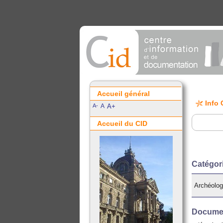
Accueil général
Info 
A-
A
A+
Accueil du CID
Catégor
Archéolog
Documen