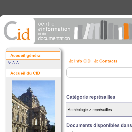
Accueil général
Info CID
Contacts
A-
A
A+
Accueil du CID
Catégorie représailles
Archéologie
>
représailles
Documents disponibles dans c