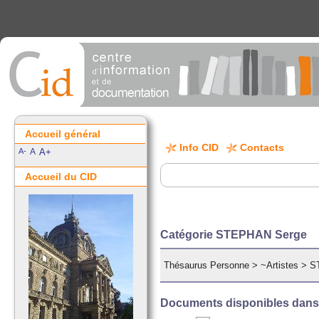
Accueil général
Info CID
Contacts
A-
A
A+
Accueil du CID
Catégorie STEPHAN Serge
Thésaurus Personne
>
~Artistes
>
S
Documents disponibles dans c