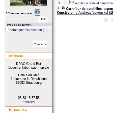
Ajouter le résultat dans vot
Carrefour de parallèles, aspec
Kunstverein
/
Andreas Vowinckel
(1
Affiner ou comparer
Type de document
catalogue d'exposition
[1]
Adresse
DRAC Grand Est
Documentation patrimoniale
Palais du Rhin
2 place de la République
67082 Strasbourg
03 88 15 57 55
contact
Horaires