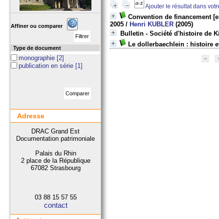
Ajouter le résultat dans vot
Convention de financement [en
2005
/
Henri KUBLER
(2005)
Affiner ou comparer
Bulletin - Société d'histoire de
Le dollerbaechlein : histoire 
Type de document
monographie
[2]
publication en série
[1]
Adresse
DRAC Grand Est
Documentation patrimoniale
Palais du Rhin
2 place de la République
67082 Strasbourg
03 88 15 57 55
contact