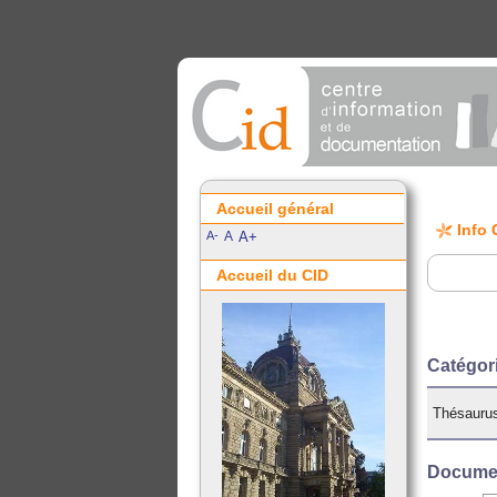
Accueil général
Info 
A-
A
A+
Accueil du CID
Catégo
Thésauru
Documen