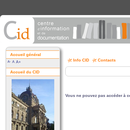
Accueil général
Info CID
Contacts
A-
A
A+
Accueil du CID
Vous ne pouvez pas accéder à ce