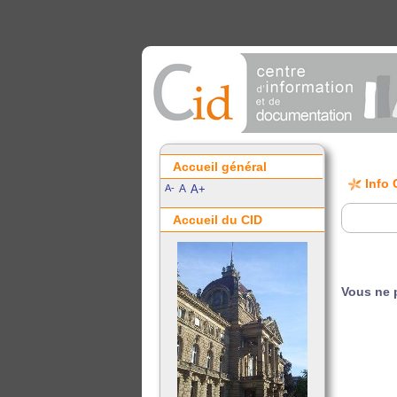
Accueil général
Info 
A-
A
A+
Accueil du CID
Vous ne 