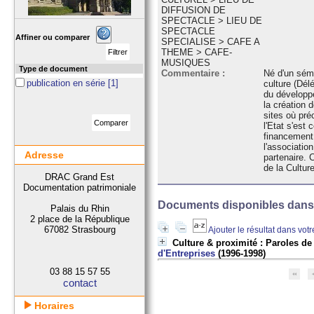
DIFFUSION DE
SPECTACLE
>
LIEU DE
SPECTACLE
Affiner ou comparer
SPECIALISE
>
CAFE A
THEME
>
CAFE-
MUSIQUES
Type de document
Commentaire :
Né d'un sémi
publication en série
[1]
culture (Dél
du développe
la création 
sites où pré
l'Etat s'est
financement
l'association
Adresse
partenaire. 
de la Cultur
DRAC Grand Est
Documentation patrimoniale
Documents disponibles dans c
Palais du Rhin
2 place de la République
67082 Strasbourg
Ajouter le résultat dans vot
Culture & proximité : Paroles de
d'Entreprises
(1996-1998)
03 88 15 57 55
contact
Horaires