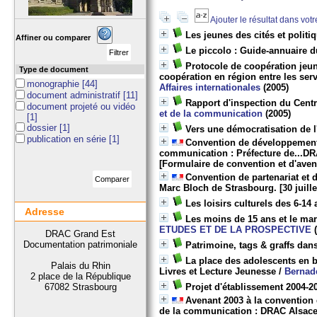
Ajouter le résultat dans vot
Les jeunes des cités et polit
Affiner ou comparer
Le piccolo : Guide-annuaire d
Protocole de coopération jeun
Type de document
coopération en région entre les s
monographie
[44]
Affaires internationales
(2005)
document administratif
[11]
Rapport d'inspection du Centr
document projeté ou vidéo
et de la communication
(2005)
[1]
dossier
[1]
Vers une démocratisation de 
publication en série
[1]
Convention de développement c
communication : Préfecture de...DRA
[Formulaire de convention et d'aven
Convention de partenariat et d
Marc Bloch de Strasbourg. [30 juille
Les loisirs culturels des 6-14
Adresse
Les moins de 15 ans et le mar
ETUDES ET DE LA PROSPECTIVE
(
DRAC Grand Est
Documentation patrimoniale
Patrimoine, tags & graffs dans
La place des adolescents en b
Palais du Rhin
Livres et Lecture Jeunesse
/
Bernad
2 place de la République
67082 Strasbourg
Projet d'établissement 2004
Avenant 2003 à la convention 
de la communication : DRAC Alsace),