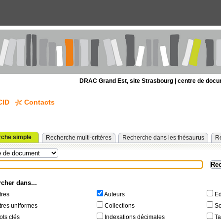
DRAC Grand Est, site Strasbourg | centre de doc
CID
Contacts
che simple
Recherche multi-critères
Recherche dans les thésaurus
R
ner un type de document
e
cher dans...
tres
Auteurs
Ed
tres uniformes
Collections
So
ts clés
Indexations décimales
Ta