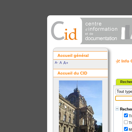
Accueil général
Info 
A-
A
A+
Accueil du CID
Recher
Sélection
Recherch
Recher
Ti
Ti
Mo