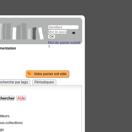
Mot de passe oublié
?
umentation
echerche par tags
Périodiques
iteurs
us-collections
gs